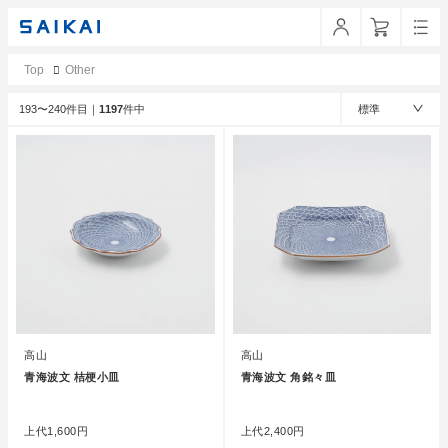
Top
Other
193〜240件目｜
1197
件中
標準
高山
高山
青海波文 桔梗小皿
青海波文 角銘々皿
●
●
上代
1,600円
上代
2,400円