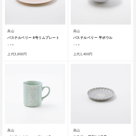
高山
高山
パステルベリー 8号リムプレート
パステルベリー 平ボウル
●
●
●
●
●
●
上代
3,800円
上代
1,400円
高山
高山