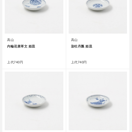
高山
高山
内輪花唐草文 姫皿
染牡丹瓢 姫皿
●
●
上代
740円
上代
740円