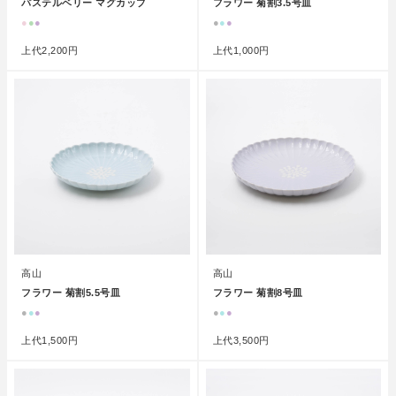
パステルベリー マグカップ
フラワー 菊割3.5号皿
●
●
●
●
●
●
上代
2,200円
上代
1,000円
高山
高山
フラワー 菊割5.5号皿
フラワー 菊割8号皿
●
●
●
●
●
●
上代
1,500円
上代
3,500円