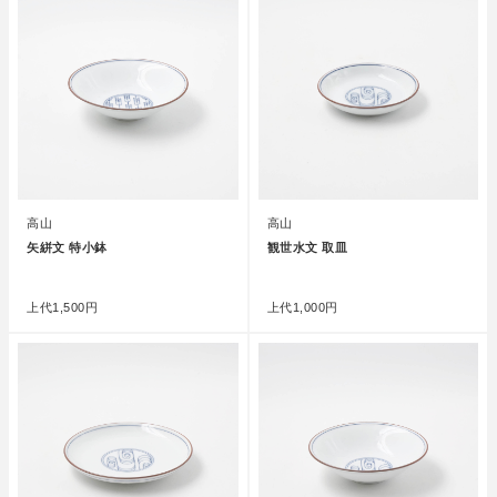
高山
高山
矢絣文 特小鉢
観世水文 取皿
●
●
上代
1,500円
上代
1,000円