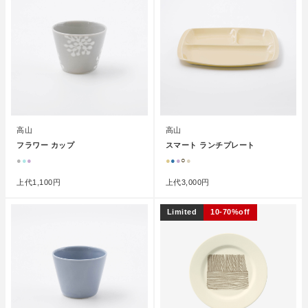
高山
高山
フラワー カップ
スマート ランチプレート
●
●
●
●
●
●
○
●
上代
1,100円
上代
3,000円
Limited
10-70%off