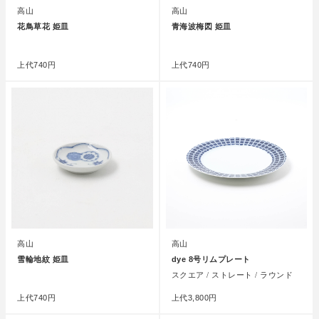
高山
高山
花鳥草花 姫皿
青海波梅図 姫皿
●
●
上代
740円
上代
740円
高山
高山
雪輪地紋 姫皿
dye 8号リムプレート
●
スクエア / ストレート / ラウンド
上代
740円
上代
3,800円