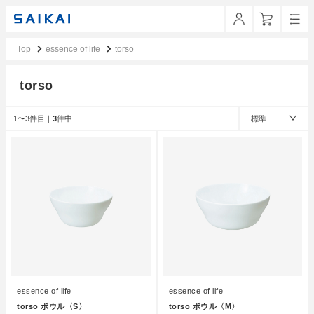
Top
essence of life
torso
torso
1〜3件目｜
3
件中
標準
essence of life
essence of life
torso ボウル〈S〉
torso ボウル〈M〉