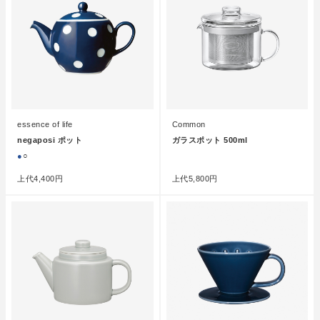
essence of life
Common
negaposi ポット
ガラスポット 500ml
●
○
●
上代
4,400円
上代
5,800円