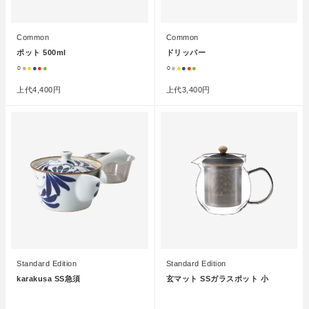
Common
Common
ポット 500ml
ドリッパー
○
●
●
●
●
●
○
●
●
●
●
●
上代
4,400円
上代
3,400円
Standard Edition
Standard Edition
karakusa SS急須
玄マット SSガラスポット 小
●
●