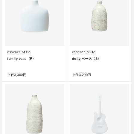
essence of life
essence of life
family vase〈F〉
doily ベース〈S〉
●
●
上代
3,300円
上代
3,200円