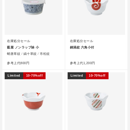
在庫処分セール
在庫処分セール
藍屋 ノンラップ鉢 小
錦渦紋 六角小付
蛸唐草紋 / 縞十草紋 / 市松紋
●
参考上代
800円
参考上代
1,200円
Limited
10-70%off
Limited
10-70%off