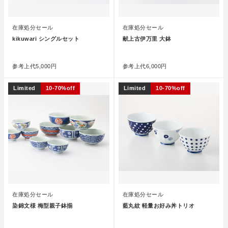
在庫処分セール
在庫処分セール
kikuwari シングルセット
献上古伊万里 大鉢
●
●
参考上代
5,000円
参考上代
6,000円
Limited
10-70%off
Limited
10-70%off
在庫処分セール
在庫処分セール
染錦文様 梅型親子鉢揃
藍丸紋 軽量お好み丼トリオ
●
●