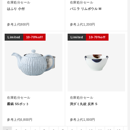
在庫処分セール
在庫処分セール
はふり 小付
バニラ リムボウル M
●
●
参考上代
800円
参考上代
1,200円
Limited
10-70%off
Limited
10-70%off
在庫処分セール
在庫処分セール
霧鎬 SSポット
渕ダミ丸紋 反丼 S
●
●
参考上代
6,800円
参考上代
1,000円