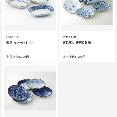
Price Gift
Price Gift
藍屋 カレー鉢トリオ
藍絵変り 楕円反鉢揃
●
●
参考上代
6,000円
参考上代
6,000円