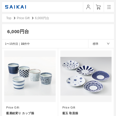
Top
Price Gift
6,000円台
6,000円台
1〜15件目｜
15
件中
標準
Price Gift
Price Gift
藍屋絵変り カップ揃
藍玉 取皿揃