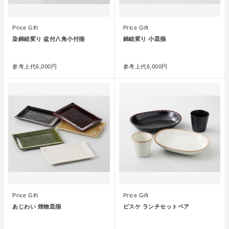
Price Gift
Price Gift
染錦絵変り 盆付八角小付揃
錦絵変り 小皿揃
●
●
参考上代
6,000円
参考上代
6,000円
Price Gift
Price Gift
あじわい 焼物皿揃
ビスケ ランチセットペア
●
●