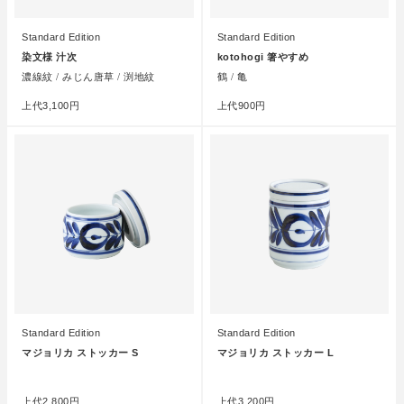
Standard Edition
Standard Edition
染文様 汁次
kotohogi 箸やすめ
濃線紋 / みじん唐草 / 渕地紋
鶴 / 亀
上代
3,100円
上代
900円
Standard Edition
Standard Edition
マジョリカ ストッカー S
マジョリカ ストッカー L
●
●
上代
2,800円
上代
3,200円