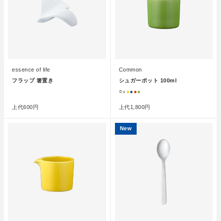
essence of life
Common
フラップ 箸置き
シュガーポット 100ml
●
○
●
●
●
●
●
上代
600円
上代
1,800円
New