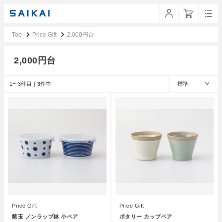
Top
Price Gift
2,000円台
2,000円台
1〜3件目｜
3
件中
標準
Price Gift
Price Gift
藍玉 ノンラップ鉢 小ペア
ポタリー カップペア