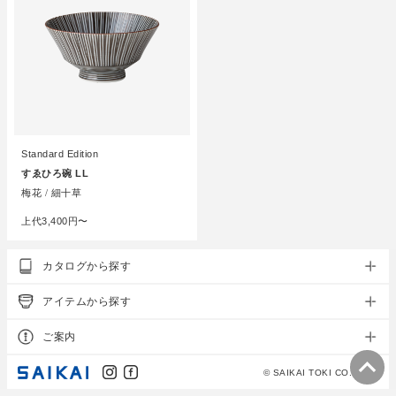
Standard Edition
すゑひろ碗 LL
梅花 / 細十草
上代
3,400円〜
カタログから探す
アイテムから探す
ご案内
© SAIKAI TOKI CO., LTD.