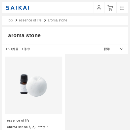
Top
essence of life
aroma stone
aroma stone
1〜1件目｜
1
件中
標準
essence of life
aroma stone りんごセット