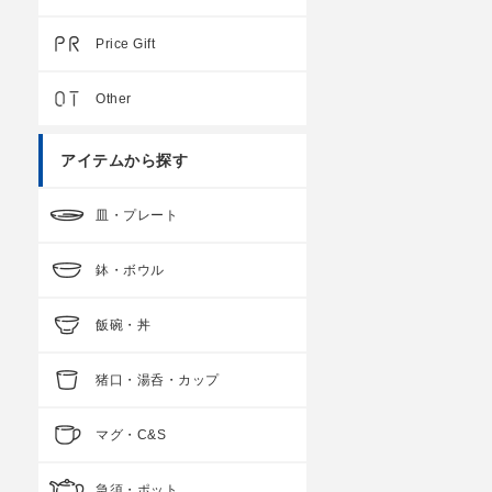
Price Gift
Other
アイテムから探す
皿・プレート
鉢・ボウル
飯碗・丼
猪口・湯呑・カップ
マグ・C&S
急須・ポット