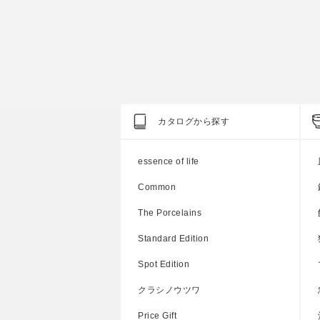
カタログから探す
essence of life
Common
The Porcelains
Standard Edition
Spot Edition
クラシノウツワ
Price Gift