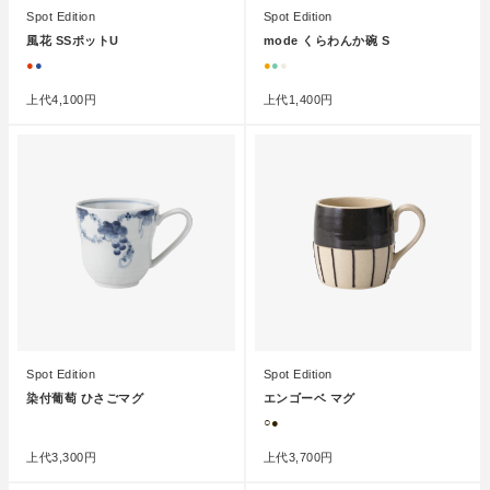
Spot Edition
Spot Edition
風花 SSポットU
mode くらわんか碗 S
●
●
●
●
●
上代
4,100円
上代
1,400円
Spot Edition
Spot Edition
染付葡萄 ひさごマグ
エンゴーベ マグ
●
○●
上代
3,300円
上代
3,700円