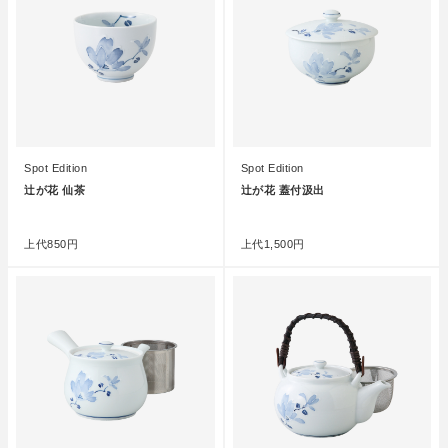
Spot Edition
Spot Edition
辻が花 仙茶
辻が花 蓋付汲出
●
●
上代
850円
上代
1,500円