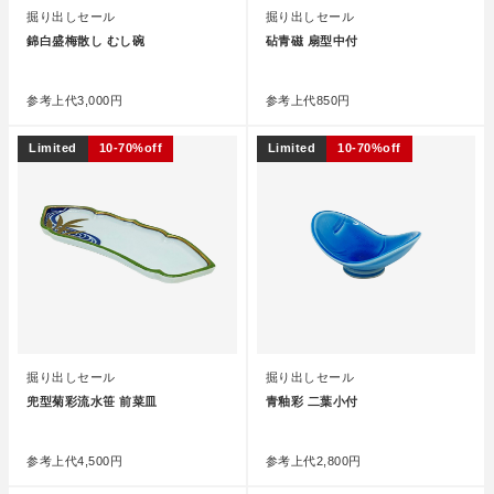
掘り出しセール
掘り出しセール
錦白盛梅散し むし碗
砧青磁 扇型中付
●
●
参考上代
3,000円
参考上代
850円
Limited
10-70%off
Limited
10-70%off
掘り出しセール
掘り出しセール
兜型菊彩流水笹 前菜皿
青釉彩 二葉小付
●
●
参考上代
4,500円
参考上代
2,800円