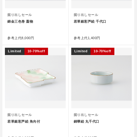
掘り出しセール
掘り出しセール
錦金三色巻 蓋物
若草銀彩芦絵 千代口
●
●
参考上代
8,000円
参考上代
1,400円
Limited
10-70%off
Limited
10-70%off
掘り出しセール
掘り出しセール
若草銀彩芦絵 角向付
錦華絵 丸千代口
●
●