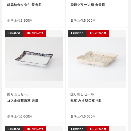
錦黒釉金タタキ 長角皿
染錦グリーン菊 角天皿
●
●
参考上代
3,300円
参考上代
5,000円
Limited
10-70%off
Limited
10-70%off
掘り出しセール
掘り出しセール
ゴス金銀菊唐草 天皿
秋草 みす型口変り皿
●
●
参考上代
6,000円
参考上代
5,300円
Limited
10-70%off
Limited
10-70%off