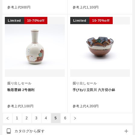
参考上代
900円
参考上代
1,100円
Limited
10-70%off
Limited
10-70%off
掘り出しセール
掘り出しセール
釉彩雲錦 2号徳利
手びねり立田川 六方切小鉢
●
●
参考上代
3,100円
参考上代
4,200円
1
2
3
4
5
6
カタログから探す