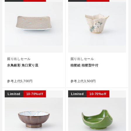
掘り出しセール
掘り出しセール
水鳥銀彩 角口変り皿
桔梗絵 桔梗型中付
●
●
参考上代
5,700円
参考上代
3,500円
Limited
10-70%off
Limited
10-70%off