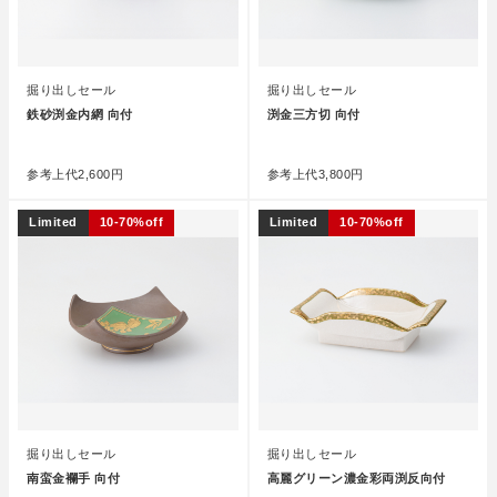
掘り出しセール
掘り出しセール
鉄砂渕金内網 向付
渕金三方切 向付
●
●
参考上代
2,600円
参考上代
3,800円
Limited
10-70%off
Limited
10-70%off
掘り出しセール
掘り出しセール
南蛮金襴手 向付
高麗グリーン濃金彩両渕反向付