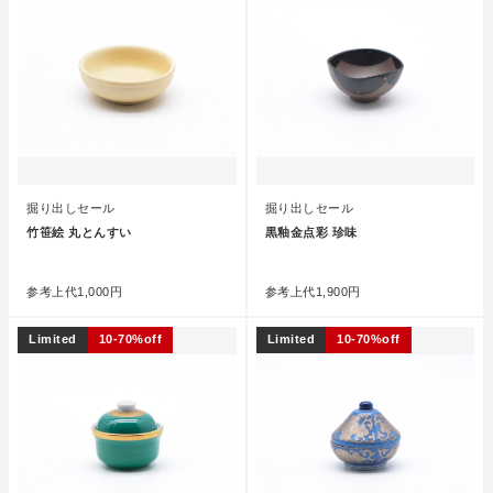
掘り出しセール
掘り出しセール
竹笹絵 丸とんすい
黒釉金点彩 珍味
●
●
参考上代
1,000円
参考上代
1,900円
Limited
10-70%off
Limited
10-70%off