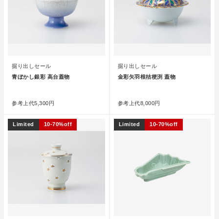
掘り出しセール
掘り出しセール
青ぼかし銀彩 高台蓋物
金彩矢羽根桔梗渕 蓋物
●
●
参考上代
5,300円
参考上代
8,000円
Limited
10-70%off
Limited
10-70%off