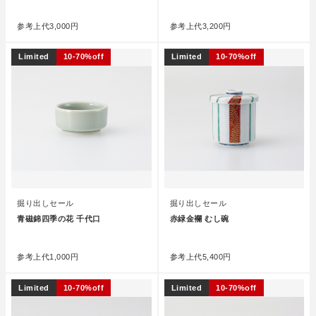
●
●
参考上代
3,000円
参考上代
3,200円
Limited
10-70%off
Limited
10-70%off
掘り出しセール
掘り出しセール
青磁錦四季の花 千代口
赤緑金襴 むし碗
●
●
参考上代
1,000円
参考上代
5,400円
Limited
10-70%off
Limited
10-70%off