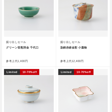
掘り出しセール
掘り出しセール
グリーン笹彫渕金 千代口
染錦赤緑金彩 小蓋物
●
●
参考上代
1,400円
参考上代
12,400円
Limited
10-70%off
Limited
10-70%off