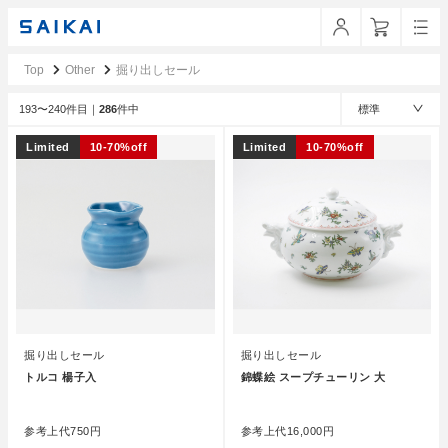
Top
Other
掘り出しセール
193〜240件目｜
286
件中
標準
Limited
10-70%off
Limited
10-70%off
掘り出しセール
掘り出しセール
トルコ 楊子入
錦蝶絵 スープチューリン 大
●
●
参考上代
750円
参考上代
16,000円