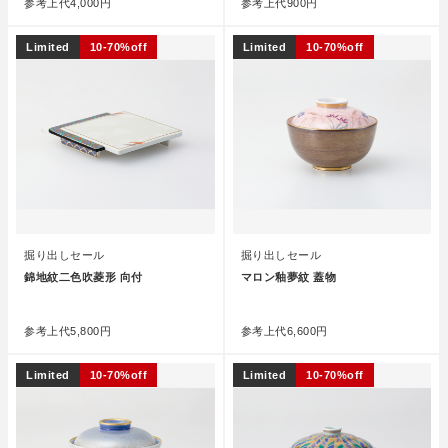
参考上代
4,000円
参考上代
900円
Limited
10-70%off
Limited
10-70%off
掘り出しセール
掘り出しセール
錦地紋二色吹菱形 向付
マロン釉夢紋 蓋物
●
●
参考上代
5,800円
参考上代
6,600円
Limited
10-70%off
Limited
10-70%off