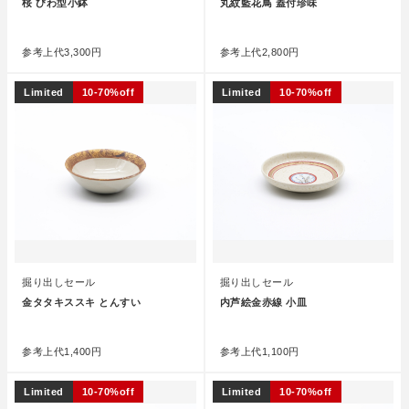
桜 びわ型小鉢
丸紋藍花鳥 蓋付珍味
●
●
参考上代
3,300円
参考上代
2,800円
Limited
10-70%off
Limited
10-70%off
掘り出しセール
掘り出しセール
金タタキススキ とんすい
内芦絵金赤線 小皿
●
●
参考上代
1,400円
参考上代
1,100円
Limited
10-70%off
Limited
10-70%off