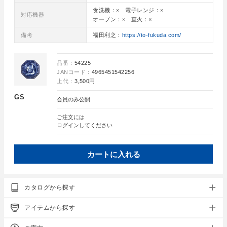
食洗機：× 電子レンジ：×
対応機器
オーブン：× 直火：×
備考
福田利之：
https://to-fukuda.com/
品番：
54225
JANコード：
4965451542256
上代：
3,500円
GS
会員のみ公開
ご注文には
ログイン
してください
カートに入れる
カタログから探す
アイテムから探す