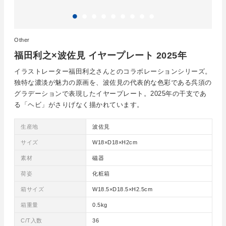
Other
福田利之×波佐見 イヤープレート 2025年
イラストレーター福田利之さんとのコラボレーションシリーズ。
独特な濃淡が魅力の原画を、波佐見の代表的な色彩である呉須の
グラデーションで表現したイヤープレート。2025年の干支であ
る「ヘビ」がさりげなく描かれています。
生産地
波佐見
サイズ
W18×D18×H2cm
素材
磁器
荷姿
化粧箱
箱サイズ
W18.5×D18.5×H2.5cm
箱重量
0.5kg
C/T入数
36