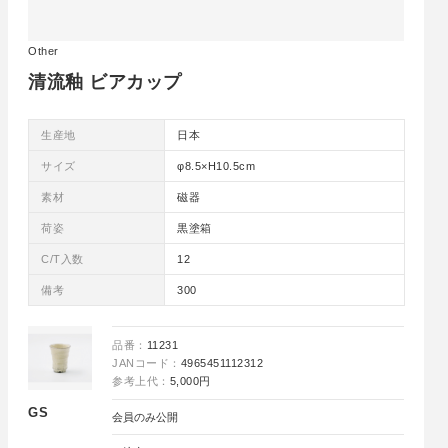
Other
清流釉 ビアカップ
生産地
日本
サイズ
φ8.5×H10.5cm
素材
磁器
荷姿
黒塗箱
C/T入数
12
備考
300
品番：
11231
JANコード：
4965451112312
参考上代：
5,000円
GS
会員のみ公開