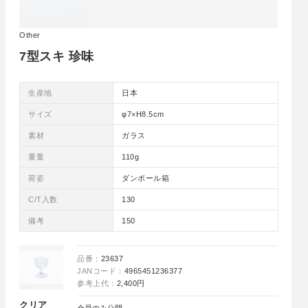
Other
7型スキ 珍味
生産地
日本
サイズ
φ7×H8.5cm
素材
ガラス
重量
110g
荷姿
ダンボール箱
C/T入数
130
備考
150
品番：
23637
JANコード：
4965451236377
参考上代：
2,400円
クリア