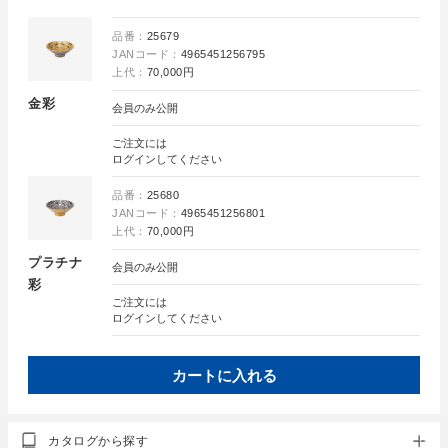
品番：
25679
JANコード：
4965451256795
上代：
70,000円
金彩
会員のみ公開
ご注文には
ログイン
してください
品番：
25680
JANコード：
4965451256801
上代：
70,000円
プラチナ
会員のみ公開
彩
ご注文には
ログイン
してください
カートに入れる
カタログから探す