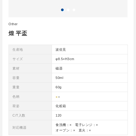
Other
煌 平盃
生産地
波佐見
サイズ
φ8.5×H3cm
素材
磁器
容量
50ml
重量
60g
色柄
●
●
荷姿
化粧箱
C/T入数
120
食洗機：× 電子レンジ：×
対応機器
オーブン：× 直火：×