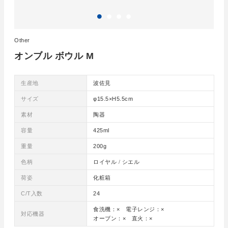
Other
オンブル ボウル M
生産地
波佐見
サイズ
φ15.5×H5.5cm
素材
陶器
容量
425ml
重量
200g
色柄
ロイヤル / シエル
荷姿
化粧箱
C/T入数
24
食洗機：× 電子レンジ：×
対応機器
オーブン：× 直火：×