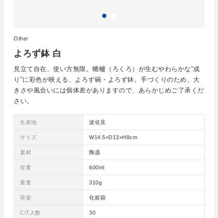
Other
よろず鉢 白
見立て自在、使い方無限。轆轤（ろくろ）が生むやわらかな“成
り”に彩色が映える、よろず碗・よろず鉢。手づくりのため、大
きさや風合いには個体差がありますので、あらかじめご了承くだ
さい。
生産地
波佐見
サイズ
W14.5×D13×H8cm
素材
陶器
容量
600ml
重量
310g
荷姿
化粧箱
C/T入数
30