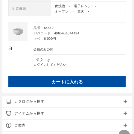
食洗機：× 電子レンジ：×
対応機器
オーブン：× 直火：×
品番：
64442
JANコード：
4965451644424
上代：
6,000円
白
会員のみ公開
ご注文には
ログイン
してください
カートに入れる
カタログから探す
アイテムから探す
ご案内