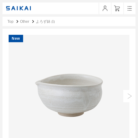
Top
Other
よろず鉢 白
New