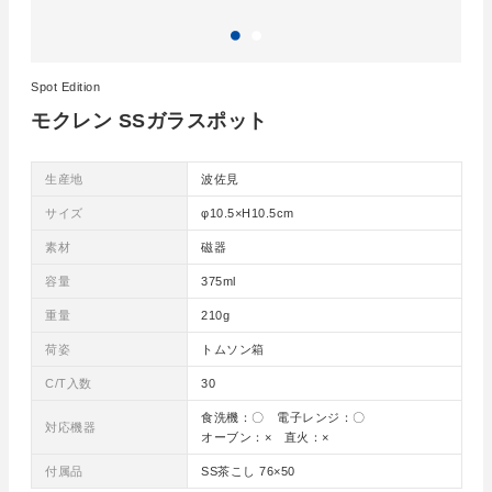
Spot Edition
モクレン SSガラスポット
生産地
波佐見
サイズ
φ10.5×H10.5cm
素材
磁器
容量
375ml
重量
210g
荷姿
トムソン箱
C/T入数
30
食洗機：〇 電子レンジ：〇
対応機器
オーブン：× 直火：×
付属品
SS茶こし 76×50