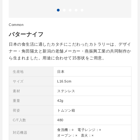
Common
バターナイフ
日本の食生活に適したカタチにこだわったカトラリーは、デザイ
ナー・角田陽太と新潟の老舗メーカー・燕振興工業の共同制作か
ら生まれました。用途に合わせて15形状をご用意。
生産地
日本
サイズ
L16.5cm
素材
ステンレス
重量
42g
荷姿
トムソン箱
C/T入数
480
食洗機：○ 電子レンジ：×
対応機器
オーブン：× 直火：×