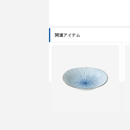
関連アイテム
ツワ
クラシノウツワ
反丼
千筋 楕円皿
千