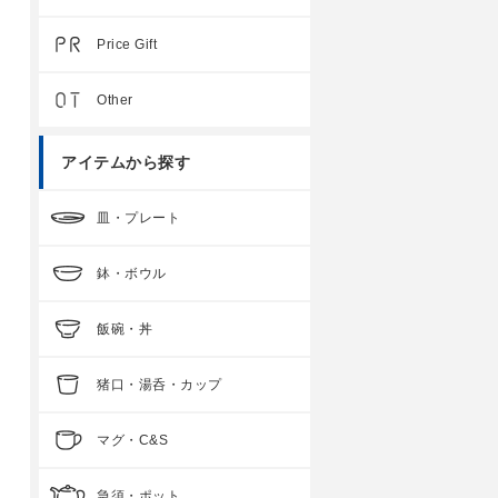
Price Gift
Other
アイテムから探す
皿・プレート
鉢・ボウル
飯碗・丼
猪口・湯呑・カップ
マグ・C&S
急須・ポット