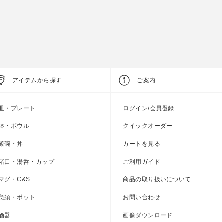
参考上代
800円
参考上代
1,000円
アイテムから探す
ご案内
皿・プレート
ログイン/会員登録
鉢・ボウル
クイックオーダー
飯碗・丼
カートを見る
猪口・湯呑・カップ
ご利用ガイド
マグ・C&S
商品の取り扱いについて
急須・ポット
お問い合わせ
酒器
画像ダウンロード