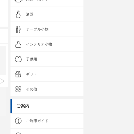
酒器
テーブル小物
インテリア小物
子供用
ギフト
その他
ご案内
ご利用ガイド
クラシノウツワ
クラシノウツワ
内外千筋 反丼
千筋 楕円皿