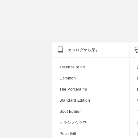
600円
参考上代
1,000円
カタログから探す
essence of life
Common
The Porcelains
Standard Edition
Spot Edition
クラシノウツワ
Price Gift