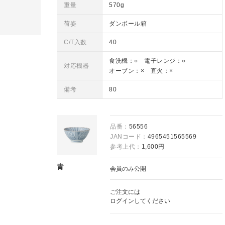
重量
570g
荷姿
ダンボール箱
C/T入数
40
食洗機：○ 電子レンジ：○
対応機器
オーブン：× 直火：×
備考
80
品番：
56556
JANコード：
4965451565569
参考上代：
1,600円
青
会員のみ公開
ご注文には
ログイン
してください