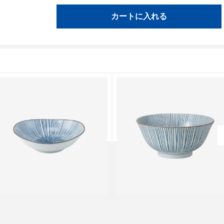
カートに入れる
クラシノウツワ
クラシノウツワ
筋 楕円鉢 中
内外千筋 反鉢