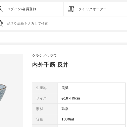
ログイン/会員登録
クイックオーダー
クラシノウツワ
内外千筋 反丼
生産地
美濃
サイズ
φ18×H9cm
素材
磁器
容量
1000ml