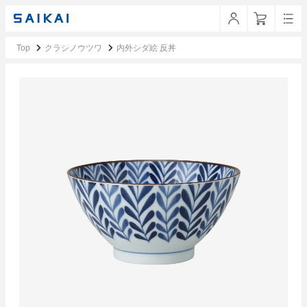
Top
クラシノウツワ
内外シダ絵 反丼