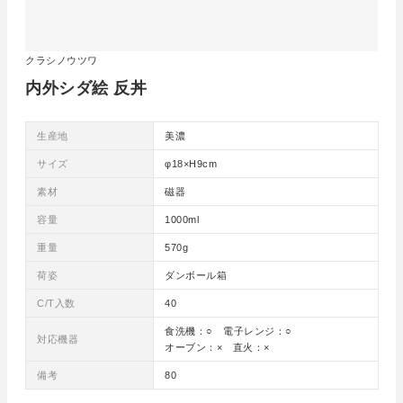
クラシノウツワ
内外シダ絵 反丼
生産地
美濃
サイズ
φ18×H9cm
素材
磁器
容量
1000ml
重量
570g
荷姿
ダンボール箱
C/T入数
40
食洗機：○ 電子レンジ：○
対応機器
オーブン：× 直火：×
備考
80