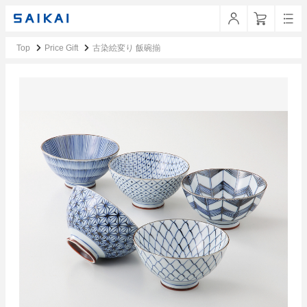
Top
Price Gift
古染絵変り 飯碗揃