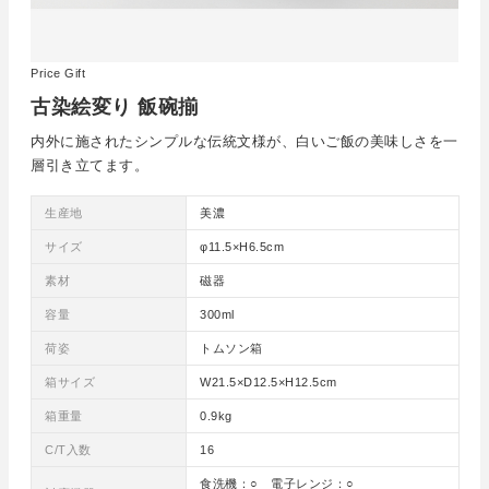
Price Gift
古染絵変り 飯碗揃
内外に施されたシンプルな伝統文様が、白いご飯の美味しさを一
層引き立てます。
生産地
美濃
サイズ
φ11.5×H6.5cm
素材
磁器
容量
300ml
荷姿
トムソン箱
箱サイズ
W21.5×D12.5×H12.5cm
箱重量
0.9kg
C/T入数
16
食洗機：○ 電子レンジ：○