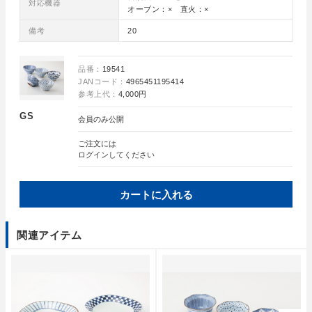
対応機器
オーブン：× 直火：×
備考
20
品番：
19541
JANコード：
4965451195414
参考上代：
4,000円
GS
会員のみ公開
ご注文には
ログイン
してください
カートに入れる
関連アイテム