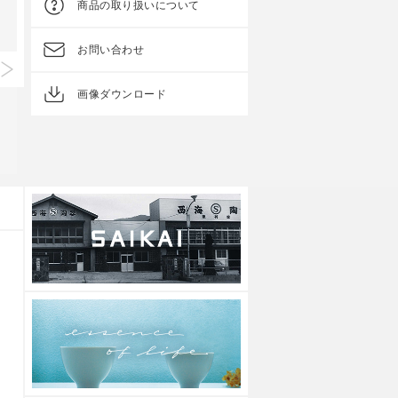
商品の取り扱いについて
お問い合わせ
画像ダウンロード
Spot Edition
Spot Edition
手描き猫 湯呑
花重ね 飯碗
●
●
●
●
上代
2,000円
上代
1,800円