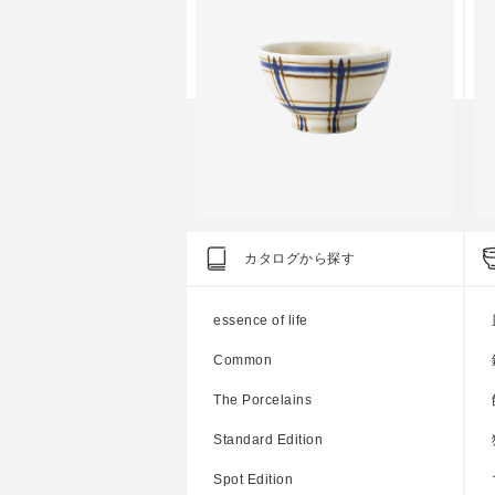
n
Spot Edition
S
カタログから探す
色格子 茶碗
色
●
●
●
essence of life
円
上代
1,700円
Common
The Porcelains
Standard Edition
Spot Edition