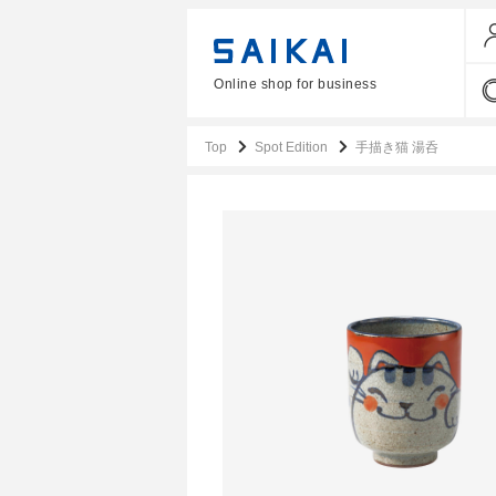
Online shop for business
Top
Spot Edition
手描き猫 湯呑