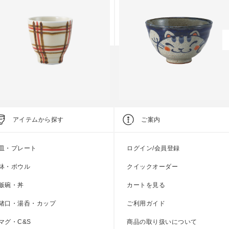
pot Edition
Spot Edition
アイテムから探す
ご案内
格子 湯呑
手描き猫 飯碗
●
●
●
皿・プレート
ログイン/会員登録
上代
1,700円
上代
2,000円
鉢・ボウル
クイックオーダー
飯碗・丼
カートを見る
猪口・湯呑・カップ
ご利用ガイド
マグ・C&S
商品の取り扱いについて