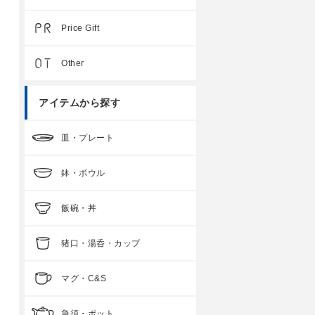
Price Gift
Other
アイテムから探す
皿・プレート
鉢・ボウル
飯碗・丼
猪口・湯呑・カップ
マグ・C&S
急須・ポット