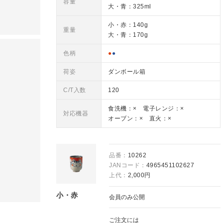
容量
大・青：325ml
小・赤：140g
重量
大・青：170g
色柄
●
●
荷姿
ダンボール箱
C/T入数
120
食洗機：× 電子レンジ：×
対応機器
オーブン：× 直火：×
品番：
10262
JANコード：
4965451102627
上代：
2,000円
小・赤
会員のみ公開
ご注文には