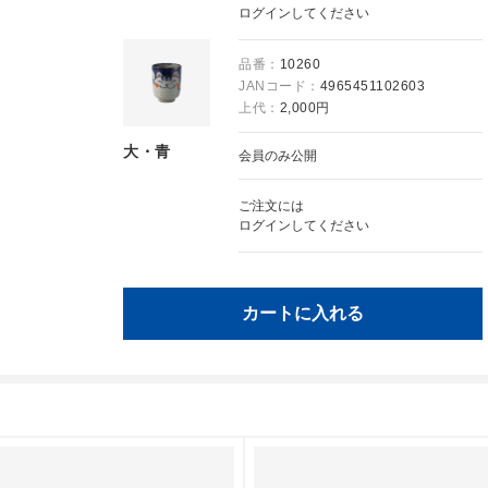
ログイン
してください
品番：
10260
JANコード：
4965451102603
上代：
2,000円
大・青
会員のみ公開
ご注文には
ログイン
してください
カートに入れる