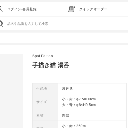
ログイン/会員登録
クイックオーダー
Spot Edition
手描き猫 湯呑
生産地
波佐見
小・赤：φ7.5×H9cm
サイズ
大・青：φ8×H9.5cm
素材
陶器
小・赤：250ml