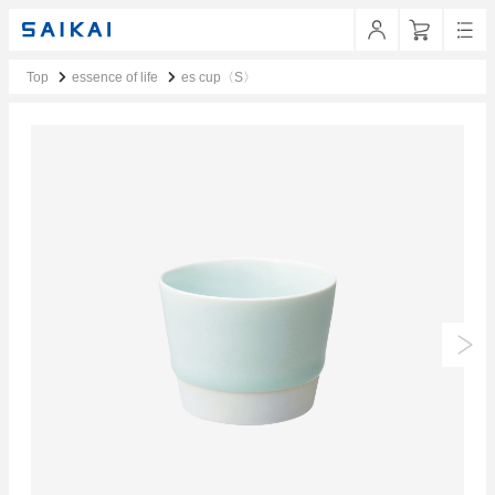
Top
essence of life
es cup〈S〉