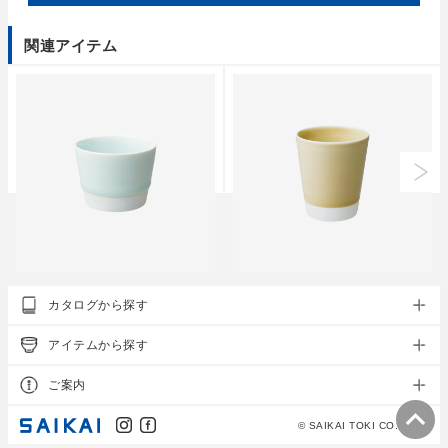
関連アイテム
essence of life
essence of life
カタログから探す
es cup〈S〉
es cup〈M〉
●
●
●
●
…
●
●
●
●
…
アイテムから探す
上代
1,200円
上代
1,400円
ご案内
© SAIKAI TOKI CO., LTD.