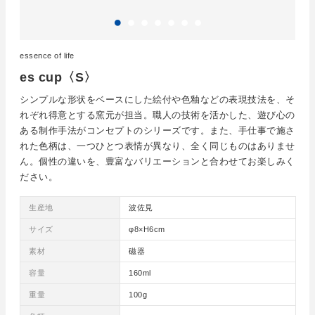
essence of life
es cup〈S〉
シンプルな形状をベースにした絵付や色釉などの表現技法を、そ
れぞれ得意とする窯元が担当。職人の技術を活かした、遊び心の
ある制作手法がコンセプトのシリーズです。また、手仕事で施さ
れた色柄は、一つひとつ表情が異なり、全く同じものはありませ
ん。個性の違いを、豊富なバリエーションと合わせてお楽しみく
ださい。
生産地
波佐見
サイズ
φ8×H6cm
素材
磁器
容量
160ml
重量
100g