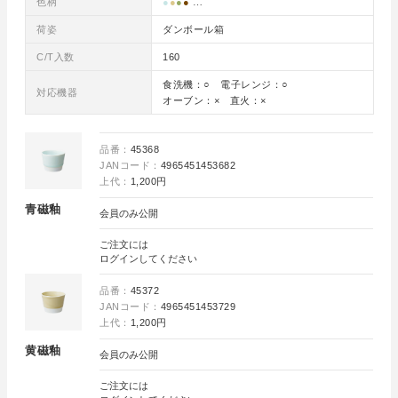
色柄
●
●
●
●
…
荷姿
ダンボール箱
C/T入数
160
食洗機：○ 電子レンジ：○
対応機器
オーブン：× 直火：×
品番：
45368
JANコード：
4965451453682
上代：
1,200円
青磁釉
会員のみ公開
ご注文には
ログイン
してください
品番：
45372
JANコード：
4965451453729
上代：
1,200円
黄磁釉
会員のみ公開
ご注文には