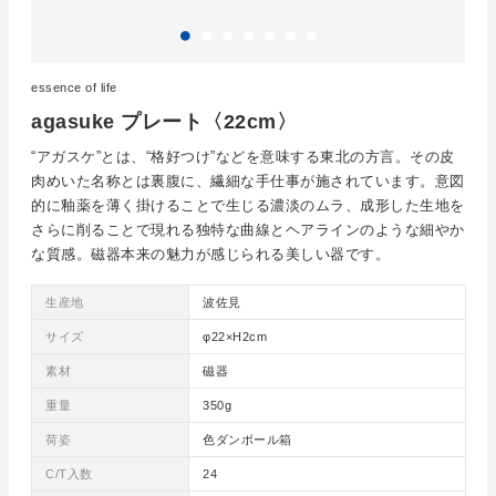
essence of life
agasuke プレート〈22cm〉
“アガスケ”とは、“格好つけ”などを意味する東北の方言。その皮
肉めいた名称とは裏腹に、繊細な手仕事が施されています。意図
的に釉薬を薄く掛けることで生じる濃淡のムラ、成形した生地を
さらに削ることで現れる独特な曲線とヘアラインのような細やか
な質感。磁器本来の魅力が感じられる美しい器です。
生産地
波佐見
サイズ
φ22×H2cm
素材
磁器
重量
350g
荷姿
色ダンボール箱
C/T入数
24