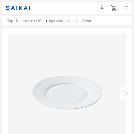
Top
essence of life
agasuke プレート〈22cm〉