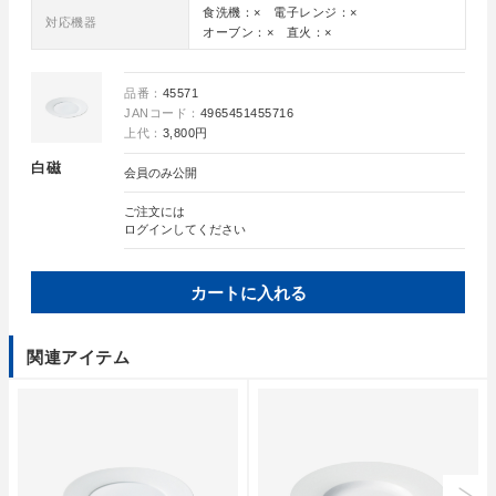
食洗機：× 電子レンジ：×
対応機器
オーブン：× 直火：×
品番：
45571
JANコード：
4965451455716
上代：
3,800円
白磁
会員のみ公開
ご注文には
ログイン
してください
カートに入れる
関連アイテム