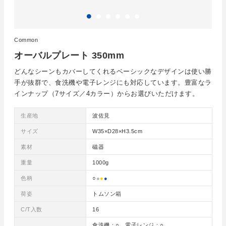
Common
オーバルプレート 350mm
どんなシーンもカバーしてくれるベーシックなデザインは使い勝
手が抜群で、食洗機や電子レンジにも対応しています。豊富なラ
インナップ（7サイズ／4カラー）からお選びいただけます。
生産地
波佐見
サイズ
W35×D28×H3.5cm
素材
磁器
重量
1000g
色柄
○
●
●
●
荷姿
トムソン箱
C/T入数
16
食洗機：○ 電子レンジ：○