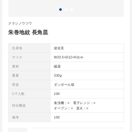
クラシノウツワ
朱巻地紋 長角皿
生産地
波佐見
サイズ
W23.5×D12×H2cm
素材
磁器
重量
330g
荷姿
ダンボール箱
C/T入数
100
食洗機：○ 電子レンジ：○
対応機器
オーブン：× 直火：×
備考
150