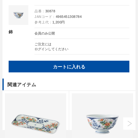
品番：
30878
JANコード：
4965451308784
参考上代：
1,200円
錦
会員のみ公開
ご注文には
ログイン
してください
カートに入れる
関連アイテム