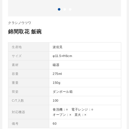
クラシノウツワ
錦間取花 飯碗
生産地
波佐見
サイズ
φ11.5×H6cm
素材
磁器
容量
275ml
重量
150g
荷姿
ダンボール箱
C/T入数
100
食洗機：○ 電子レンジ：○
対応機器
オーブン：× 直火：×
備考
60