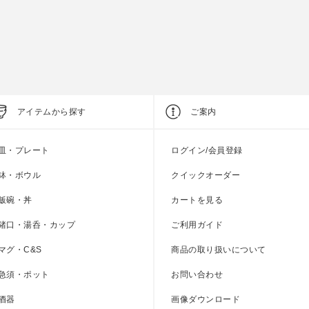
参考上代
1,000円
参考上代
1,000円
アイテムから探す
ご案内
皿・プレート
ログイン/会員登録
鉢・ボウル
クイックオーダー
飯碗・丼
カートを見る
猪口・湯呑・カップ
ご利用ガイド
マグ・C&S
商品の取り扱いについて
急須・ポット
お問い合わせ
酒器
画像ダウンロード