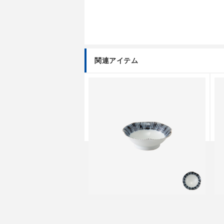
関連アイテム
ツワ
クラシノウツワ
り小付
千筋 なぶり小付