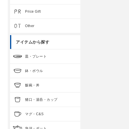
Price Gift
Other
アイテムから探す
皿・プレート
鉢・ボウル
飯碗・丼
猪口・湯呑・カップ
マグ・C&S
急須・ポット