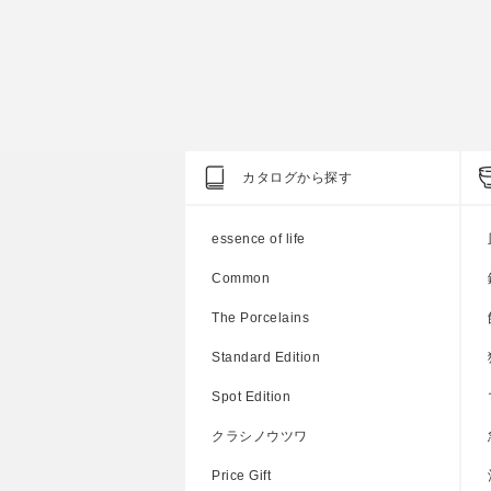
000円
参考上代
1,000円
カタログから探す
essence of life
Common
The Porcelains
Standard Edition
Spot Edition
クラシノウツワ
Price Gift