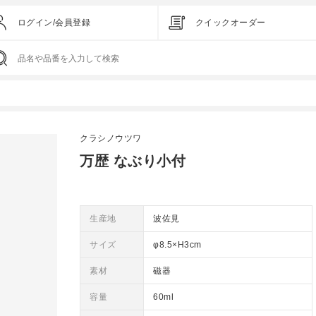
ログイン/会員登録
クイックオーダー
クラシノウツワ
万歴 なぶり小付
生産地
波佐見
サイズ
φ8.5×H3cm
素材
磁器
容量
60ml