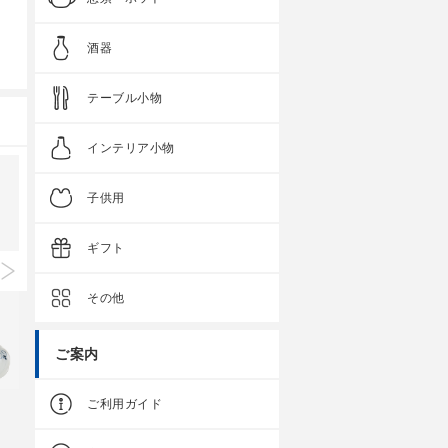
酒器
テーブル小物
インテリア小物
子供用
ギフト
その他
ご案内
ご利用ガイド
クラシノウツワ
クラシノウツワ
呉須花絵 なぶり小付
万歴 なぶり小付