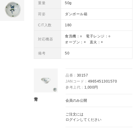
重量
50g
荷姿
ダンボール箱
C/T入数
180
食洗機：○ 電子レンジ：○
対応機器
オーブン：× 直火：×
備考
50
品番：
30157
JANコード：
4965451301570
参考上代：
1,000円
青
会員のみ公開
ご注文には
ログイン
してください