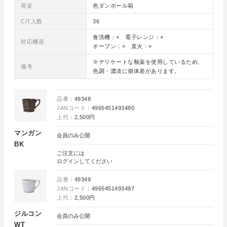
荷姿
色ダンボール箱
C/T入数
36
食洗機：× 電子レンジ：×
対応機器
オーブン：× 直火：×
※デリケートな釉薬を使用しているため、
備考
色調・濃淡に個体差があります。
品番：
49348
JANコード：
4965451493480
上代：
2,500円
マンガン
会員のみ公開
BK
ご注文には
ログイン
してください
品番：
49349
JANコード：
4965451493497
上代：
2,500円
ジルコン
会員のみ公開
WT