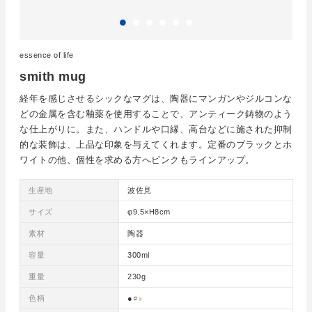
essence of life
smith mug
経年を感じさせるシックなマグは、陶器にマンガンやジルコンな
どの金属を含む釉薬を使用することで、アンティーク鋳物のよう
な仕上がりに。また、ハンドルや口縁、高台などに施された抑制
的な装飾は、上品な印象を与えてくれます。定番のブラックとホ
ワイトの他、個性を求める方へピンクもラインアップ。
生産地
波佐見
サイズ
φ9.5×H8cm
素材
陶器
容量
300ml
重量
230g
色柄
●○
●