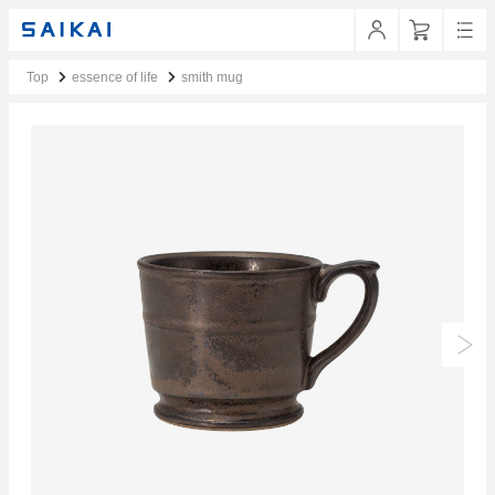
Top
essence of life
smith mug