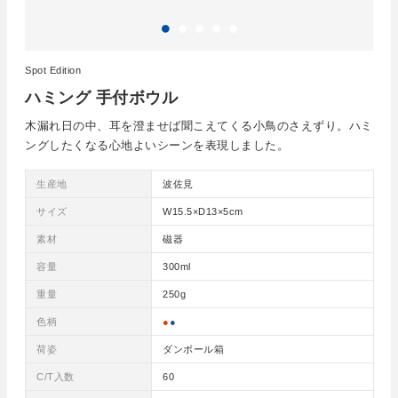
Spot Edition
ハミング 手付ボウル
木漏れ日の中、耳を澄ませば聞こえてくる小鳥のさえずり。ハミ
ングしたくなる心地よいシーンを表現しました。
生産地
波佐見
サイズ
W15.5×D13×5cm
素材
磁器
容量
300ml
重量
250g
色柄
●
●
荷姿
ダンボール箱
C/T入数
60