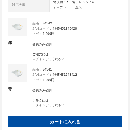
食洗機：○ 電子レンジ：○
対応機器
オーブン：× 直火：×
品番：
24342
JANコード：
4965451243429
上代：
1,900円
赤
会員のみ公開
ご注文には
ログイン
してください
品番：
24341
JANコード：
4965451243412
上代：
1,900円
青
会員のみ公開
ご注文には
ログイン
してください
カートに入れる