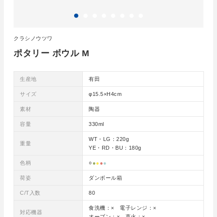
クラシノウツワ
ポタリー ボウル M
生産地
有田
サイズ
φ15.5×H4cm
素材
陶器
容量
330ml
WT・LG：220g
重量
YE・RD・BU：180g
色柄
○
●
●
●
●
荷姿
ダンボール箱
C/T入数
80
食洗機：× 電子レンジ：×
対応機器
オーブン：× 直火：×