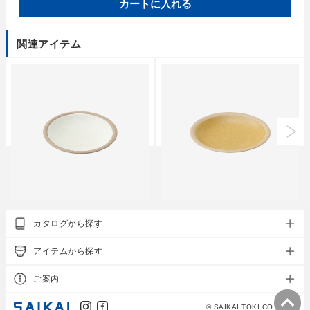
カートに入れる
関連アイテム
クラシノウツワ
クラシノウツワ
カタログから探す
ポタリー プレート S
ポタリー プレート M
○
●
○
●
●
●
●
アイテムから探す
参考上代
1,000円
参考上代
1,200円
ご案内
© SAIKAI TOKI CO., LTD.