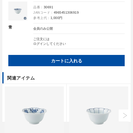
品番：
30691
JANコード：
4965451306919
参考上代：
1,000円
青
会員のみ公開
ご注文には
ログイン
してください
カートに入れる
関連アイテム