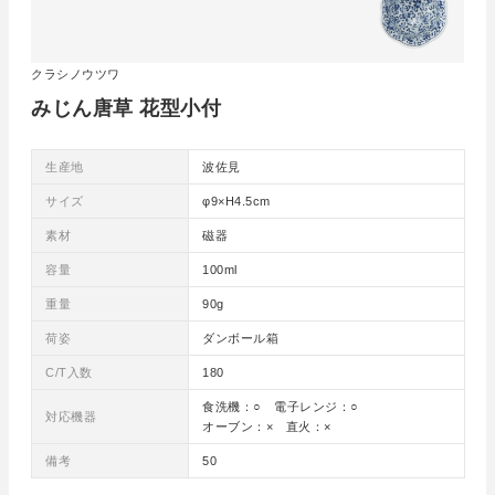
クラシノウツワ
みじん唐草 花型小付
生産地
波佐見
サイズ
φ9×H4.5cm
素材
磁器
容量
100ml
重量
90g
荷姿
ダンボール箱
C/T入数
180
食洗機：○ 電子レンジ：○
対応機器
オーブン：× 直火：×
備考
50