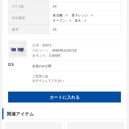
C/T入数
24
食洗機：○ 電子レンジ：○
対応機器
オーブン：× 直火：×
備考
15
品番：
31071
JANコード：
4965451310718
参考上代：
3,000円
GS
会員のみ公開
ご注文には
ログイン
してください
カートに入れる
関連アイテム