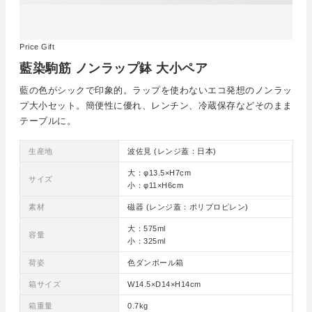
Price Gift
藍染駒筋 ノンラップ鉢 大小ペア
藍の色がシックで印象的。ラップを使わないエコ発想のノンラッ
プ大小セット。簡便性に優れ、レンチン、冷蔵保存などそのまま
テーブルに。
生産地
波佐見 (レンジ蓋：日本)
大：φ13.5×H7cm
サイズ
小：φ11×H6cm
素材
磁器 (レンジ蓋：ポリプロピレン)
大：575ml
容量
小：325ml
荷姿
色ダンボール箱
箱サイズ
W14.5×D14×H14cm
箱重量
0.7kg