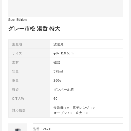
Spot Edition
グレー市松 湯呑 特大
生産地
波佐見
サイズ
φ8×H10.5cm
素材
磁器
容量
375ml
重量
260g
荷姿
ダンボール箱
C/T入数
60
食洗機：○ 電子レンジ：○
対応機器
オーブン：× 直火：×
品番：
24715