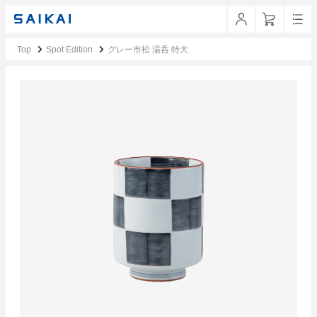
Top
Spot Edition
グレー市松 湯呑 特大