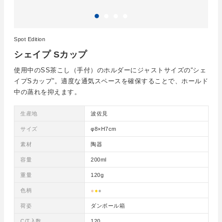
Spot Edition
シェイプ Sカップ
使用中のSS茶こし（手付）のホルダーにジャストサイズの“シェ
イプSカップ”。適度な通気スペースを確保することで、ホールド
中の蒸れを抑えます。
生産地
波佐見
サイズ
φ8×H7cm
素材
陶器
容量
200ml
重量
120g
色柄
●
●
●
荷姿
ダンボール箱
C/T入数
120