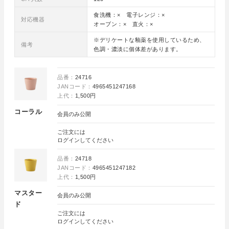
食洗機：× 電子レンジ：×
対応機器
オーブン：× 直火：×
※デリケートな釉薬を使用しているため、
備考
色調・濃淡に個体差があります。
品番：
24716
JANコード：
4965451247168
上代：
1,500円
コーラル
会員のみ公開
ご注文には
ログイン
してください
品番：
24718
JANコード：
4965451247182
上代：
1,500円
マスター
会員のみ公開
ド
ご注文には
ログイン
してください