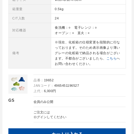
箱重量
0.5kg
C/T入数
24
食洗機：○ 電子レンジ：○
対応機器
オーブン：× 直火：×
※現在、化粧箱の仕様変更を段階的に行な
っております。そのため表示画像より薄い
備考
グレーの化粧箱で納品される場合がござい
ます。不都合がございましたら、
こちら
へ
お問い合わせください。
品番：
19652
JANコード：
4965451196527
上代：
6,000円
GS
会員のみ公開
ご注文には
ログイン
してください