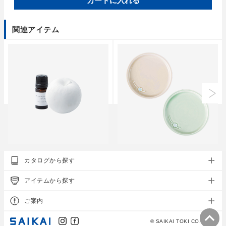
カートに入れる
関連アイテム
essence of life
essence of life
カタログから探す
aroma stone りんごセット
はなをり 4.5寸皿 2枚組
アイテムから探す
上代
3,500円
上代
4,300円
ご案内
© SAIKAI TOKI CO., LTD.