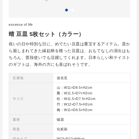
essence of life
晴 豆皿 5枚セット（カラー）
祝いの日や特別な日に、めでたい豆皿は重宝するアイテム。昔か
ら親しまれてきた縁起柄を模った豆皿は、おもてなしの演出はも
ちろん、普段使いでも活躍してくれます。日本らしい和テイスト
のギフトは、海外の方にも喜ばれそうです。
生産地
波佐見
山：W11×D8.5×H2cm
瓢：W11.5×D7×H2cm
サイズ
松：W11.5×D7.5×H2cm
竹：W12×D7.5×H2cm
梅：W11×D8.5×H2cm
素材
磁器
荷姿
化粧箱
箱サイズ
W13×D12×H9cm