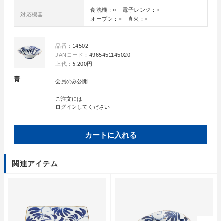
食洗機：○ 電子レンジ：○
対応機器
オーブン：× 直火：×
品番：
14502
JANコード：
4965451145020
上代：
5,200円
青
会員のみ公開
ご注文には
ログイン
してください
カートに入れる
関連アイテム