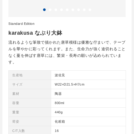
Standard Edition
karakusa なぶり大鉢
流れるような筆致で描かれた唐草模様は優雅な佇まいで、テーブ
ルを華やかに彩ってくれます。また、生命力が強く途切れること
なく蔓を伸ばす唐草には、繁栄・長寿の願いが込められていま
す。
生産地
波佐見
サイズ
W22×D21.5×H7cm
素材
陶器
容量
800ml
重量
440g
荷姿
化粧箱
C/T入数
16