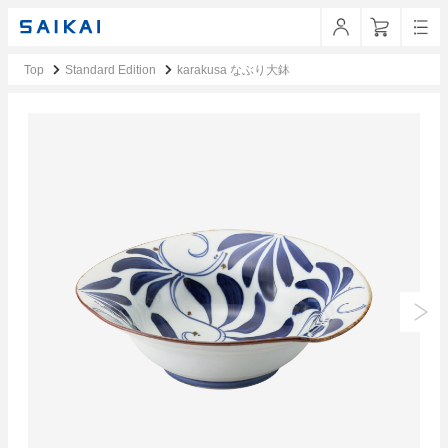
Top
Standard Edition
karakusa なぶり大鉢