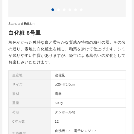
Standard Edition
白化粧 8号皿
灰色がかった独特な白と柔らかな質感が特徴の粉引の器。その名
の通り、素地に白化粧土を施し、釉薬を掛けて仕上げます。シミ
が残りやすい性質がありますが、経年による風合いの変化として
お楽しみいただけます。
生産地
波佐見
サイズ
φ25×H3.5cm
素材
陶器
重量
600g
荷姿
ダンボール箱
C/T入数
12
食洗機：× 電子レンジ：×
対応機器