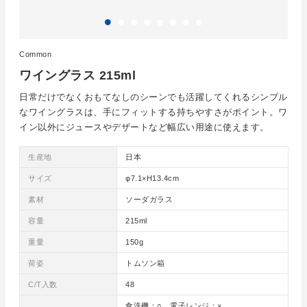
Common
ワイングラス 215ml
日常だけでなくおもてなしのシーンでも活躍してくれるシンプル
なワイングラスは、手にフィットする持ちやすさがポイント。ワ
イン以外にジュースやデザートなど幅広い用途に使えます。
生産地
日本
サイズ
φ7.1×H13.4cm
素材
ソーダガラス
容量
215ml
重量
150g
荷姿
トムソン箱
C/T入数
48
食洗機：○ 電子レンジ：×