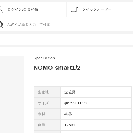
ログイン/会員登録
クイックオーダー
Spot Edition
NOMO smart1/2
生産地
波佐見
サイズ
φ6.5×H11cm
素材
磁器
容量
175ml