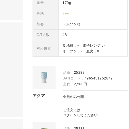
重量
170g
色柄
●
●
●
荷姿
トムソン箱
C/T入数
48
食洗機：○ 電子レンジ：○
対応機器
オーブン：× 直火：×
品番：
25287
JANコード：
4965451252872
上代：
2,500円
アクア
会員のみ公開
ご注文には
ログイン
してください
品番：
25283