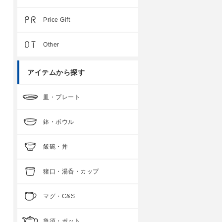
Price Gift
Other
アイテムから探す
皿・プレート
鉢・ボウル
飯碗・丼
猪口・湯呑・カップ
マグ・C&S
急須・ポット