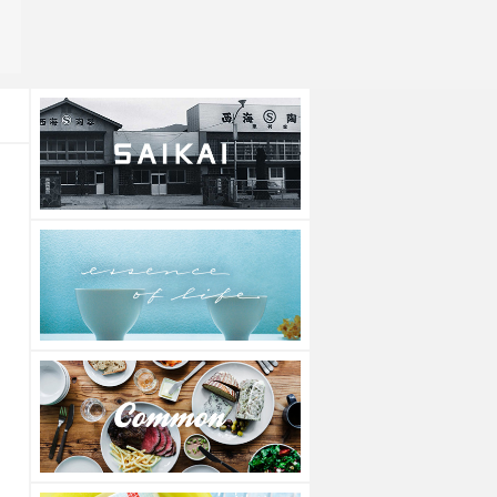
Spot Edition
Spot Edition
NOMO 箸休め
NOMO 568碗
●
●
●
●
●
●
上代
900円
上代
2,500円