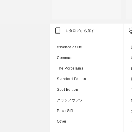
n
Spot Edition
S
カタログから探す
休め
NOMO 568碗
N
●
●
●
●
essence of life
上代
2,500円
Common
The Porcelains
Standard Edition
Spot Edition
クラシノウツワ
Price Gift
Other