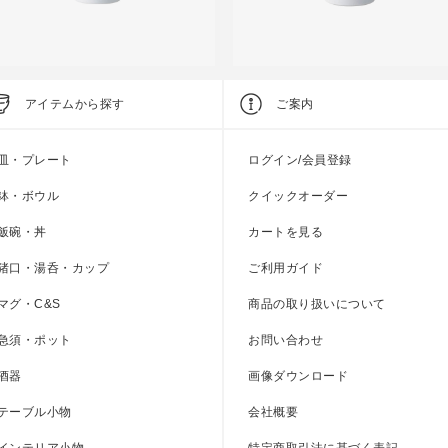
pot Edition
Spot Edition
アイテムから探す
ご案内
OMO アペリティフ
NOMO smart1/2
●
●
●
●
●
皿・プレート
ログイン/会員登録
上代
2,000円
上代
2,500円
鉢・ボウル
クイックオーダー
飯碗・丼
カートを見る
猪口・湯呑・カップ
ご利用ガイド
マグ・C&S
商品の取り扱いについて
急須・ポット
お問い合わせ
酒器
画像ダウンロード
テーブル小物
会社概要