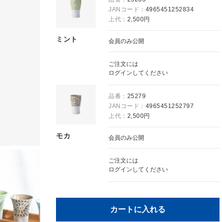
JANコード：
4965451252834
上代：
2,500円
ミント
会員のみ公開
ご注文には
ログイン
してください
品番：
25279
JANコード：
4965451252797
上代：
2,500円
モカ
会員のみ公開
ご注文には
ログイン
してください
カートに入れる