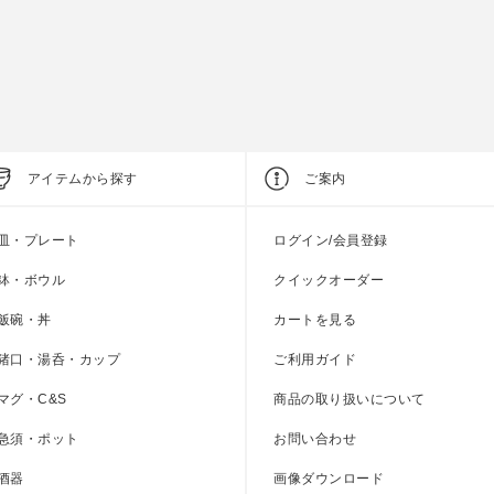
上代
3,300円
上代
2,000円
アイテムから探す
ご案内
皿・プレート
ログイン/会員登録
鉢・ボウル
クイックオーダー
飯碗・丼
カートを見る
猪口・湯呑・カップ
ご利用ガイド
マグ・C&S
商品の取り扱いについて
急須・ポット
お問い合わせ
酒器
画像ダウンロード