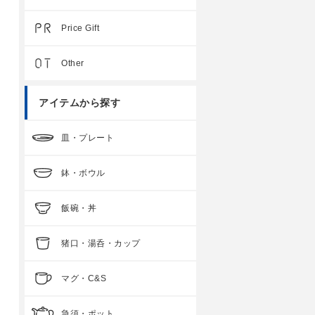
Price Gift
Other
アイテムから探す
皿・プレート
鉢・ボウル
飯碗・丼
猪口・湯呑・カップ
マグ・C&S
急須・ポット