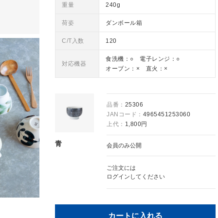
重量
240g
荷姿
ダンボール箱
C/T入数
120
食洗機：○ 電子レンジ：○
対応機器
オーブン：× 直火：×
品番：
25306
JANコード：
4965451253060
上代：
1,800円
青
会員のみ公開
ご注文には
ログイン
してください
カートに入れる