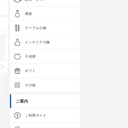
酒器
テーブル小物
インテリア小物
子供用
ギフト
その他
ご案内
Spot Edition
Spot Edition
アーチ ツインボウル
アーチ まり碗
ご利用ガイド