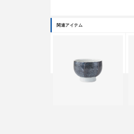
関連アイテム
n
Spot Edition
S
インボウル
アーチ まり碗