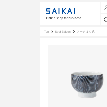
Online shop for business
Top
Spot Edition
アーチ まり碗