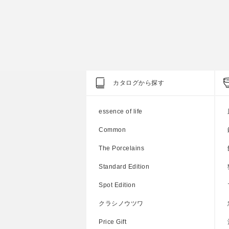
円
上代
1,800円
カタログから探す
essence of life
Common
The Porcelains
Standard Edition
Spot Edition
クラシノウツワ
Price Gift