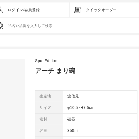
ログイン/会員登録
クイックオーダー
Spot Edition
アーチ まり碗
生産地
波佐見
サイズ
φ10.5×H7.5cm
素材
磁器
容量
350ml