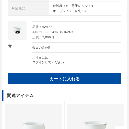
食洗機：○ 電子レンジ：○
対応機器
オーブン：× 直火：×
品番：
62499
JANコード：
4965451624990
上代：
2,000円
青
会員のみ公開
ご注文には
ログイン
してください
カートに入れる
関連アイテム