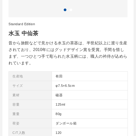
Standard Edition
水玉 中仙茶
昔から旅館などで見かける水玉の茶器は、半世紀以上に渡り生産
されており、2010年にはグッドデザイン賞を受賞。手間を惜し
まず、一つひとつ手て彫られた水玉柄には、職人の衿侍が込めら
れています。
生産地
有田
サイズ
φ7.5×6.5cm
素材
磁器
容量
125ml
重量
80g
荷姿
ダンボール箱
C/T入数
120