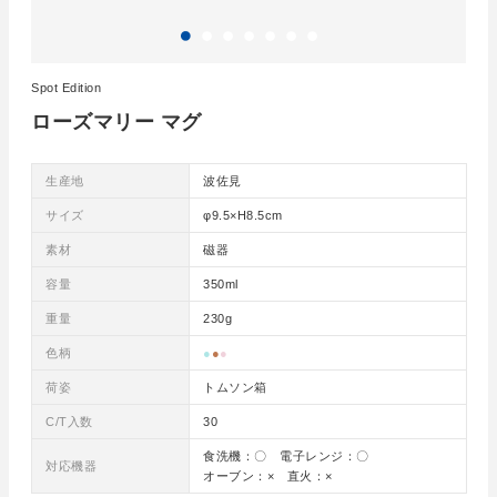
Spot Edition
ローズマリー マグ
生産地
波佐見
サイズ
φ9.5×H8.5cm
素材
磁器
容量
350ml
重量
230g
色柄
●
●
●
荷姿
トムソン箱
C/T入数
30
食洗機：〇 電子レンジ：〇
対応機器
オーブン：× 直火：×