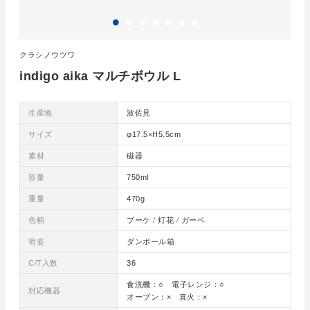
クラシノウツワ
indigo aika マルチボウル L
生産地
波佐見
サイズ
φ17.5×H5.5cm
素材
磁器
容量
750ml
重量
470g
色柄
ブーケ / 灯花 / ガーベ
荷姿
ダンボール箱
C/T入数
36
食洗機：○ 電子レンジ：○
対応機器
オーブン：× 直火：×