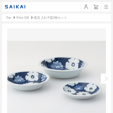
Top
Price Gift
藍花 入れ子皿3枚セット