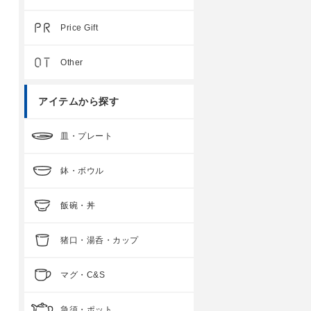
Price Gift
Other
アイテムから探す
皿・プレート
鉢・ボウル
飯碗・丼
猪口・湯呑・カップ
マグ・C&S
急須・ポット