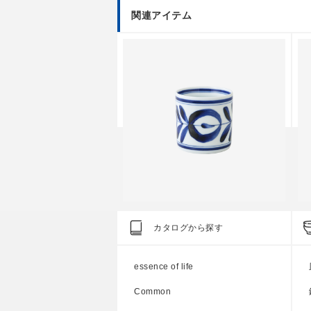
関連アイテム
dition
Standard Edition
S
カタログから探す
ストッカー L
マジョリカ カップ
マ
essence of life
円
上代
1,400円
Common