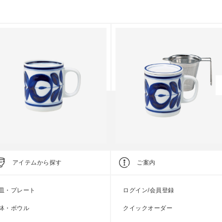
tandard Edition
Standard Edition
アイテムから探す
ご案内
ジョリカ マグ L
マジョリカ SS蓋付マグ
皿・プレート
ログイン/会員登録
上代
2,300円
上代
4,600円
鉢・ボウル
クイックオーダー