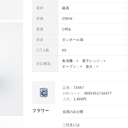
素材
磁器
容量
250ml
重量
140g
荷姿
ダンボール箱
C/T入数
60
食洗機：○ 電子レンジ：○
対応機器
オーブン：× 直火：×
品番：
73447
JANコード：
4965451734477
上代：
1,400円
フラワー
会員のみ公開
ご注文には