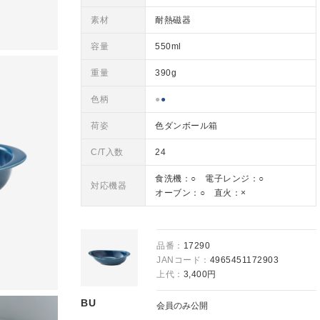
素材
耐熱磁器
容量
550ml
重量
390g
色柄
●
●
荷姿
色ダンボール箱
C/T入数
24
食洗機：○ 電子レンジ：○
対応機器
オーブン：○ 直火：×
品番：
17290
JANコード：
4965451172903
上代：
3,400円
BU
会員のみ公開