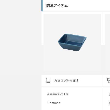
関連アイテム
dition
Standard Edition
S
カタログから探す
R 木製トレー L
OVENWARE スクエア S
O
●
●
●
essence of life
円
上代
1,400円
Common