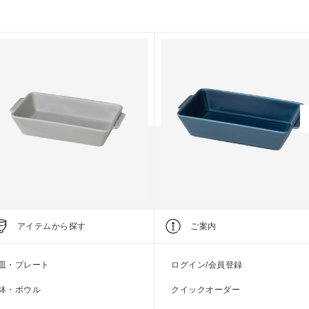
tandard Edition
Standard Edition
アイテムから探す
ご案内
VENWARE スクエア M
OVENWARE スクエア L
●
●
●
皿・プレート
ログイン/会員登録
上代
2,700円
上代
4,100円
鉢・ボウル
クイックオーダー