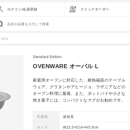
ログイン/会員登録
クイックオーダー
バル L
Standard Edition
OVENWARE オーバル L
家庭用オーブンに対応した、耐熱磁器のテーブル
ウェア。グラタンやアヒージョ、ラザニアなどの
オーブン料理に最適。また、ポットパイや小さな
焼き菓子には、コンパクトなマグがお勧めです。
生産地
波佐見
サイズ
W22.5×D14×H5.5cm