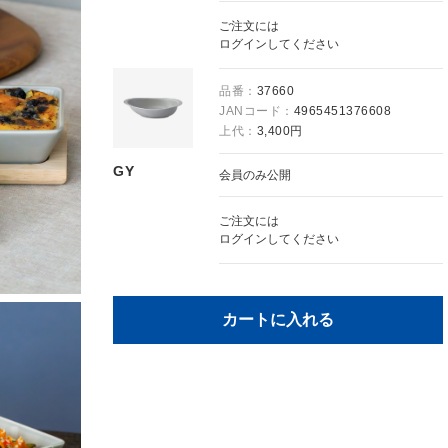
ご注文には
ログイン
してください
品番：
37660
JANコード：
4965451376608
上代：
3,400円
GY
会員のみ公開
ご注文には
ログイン
してください
カートに入れる