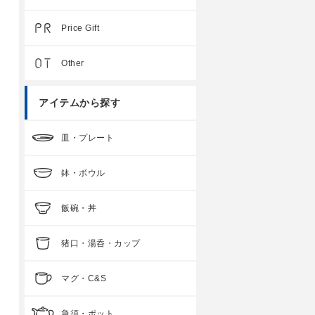
Price Gift
Other
アイテムから探す
皿・プレート
鉢・ボウル
飯碗・丼
猪口・湯呑・カップ
マグ・C&S
急須・ポット